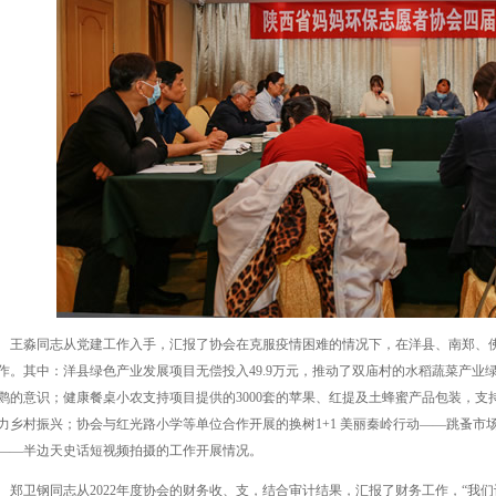
王淼同志从党建工作入手，汇报了协会在克服疫情困难的情况下，在洋县、南郑、
作。其中：洋县绿色产业发展项目无偿投入49.9万元，推动了双庙村的水稻蔬菜产业
鹮的意识；健康餐桌小农支持项目提供的3000套的苹果、红提及土蜂蜜产品包装，支持四
力乡村振兴；协会与红光路小学等单位合作开展的换树1+1 美丽秦岭行动——跳蚤市
——半边天史话短视频拍摄的工作开展情况。
郑卫钢同志从2022年度协会的财务收、支，结合审计结果，汇报了财务工作，“我