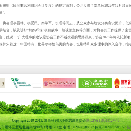
面按照《民间非营利组织会计制度》的规定编制，公允反映了贵单位2022年12月31日
量”。
协会理事雷琳、杨爱民、秦学军、班理等同志，从公众参与垃圾分类意识提升，低
学结合，以及讲好“妈妈环保”项目故事、短视频宣传等方面，对协会的工作提供了宝
言，她说：“广大理事的建议是协会工作不断改进的思路源泉，协会2023年将依托新项
保护朱鹮这一中国特有、世界珍稀性鸟类的内容，也期待和众多理事的深入合作，推动
Copyright 2010-2013, 陕西省妈妈环保志愿者协会
陕ICP备11001312号-1
塔区雁塔北路南段99号3号楼1-11室 电话：029-85588357 传真：029-85588357
技